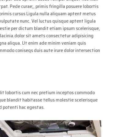
tpat. Pede curae;, primis fringilla posuere lobortis
rimis cursus Ligula nulla aliquam aptent metus
vulputate nunc. Vel luctus quisque aptent ligula
lestie per dictum blandit etiam ipsum scelerisque,
 lacinia.dolor sit amets consectetur adipisicing
agna aliqua. Ut enim ade minim veniam quis
ommodo coniseqs duis aute irure dolor intersection
lit lobortis cum nec pretium inceptos commodo
gue blandit habitasse tellus molestie scelerisque
nd potenti hac egestas.