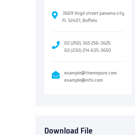
3669 Virgil street panama city
FL 32401, Buffelo
02 (250) 365 256-3625
02 (230) 214 635-3650
example@themepure.com
example@info.com
Download File