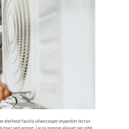
r eleifend facilisi ullamcorper imperdiet lectus
olutpat sed aptent. Lacus tempor aliquet nec nibh