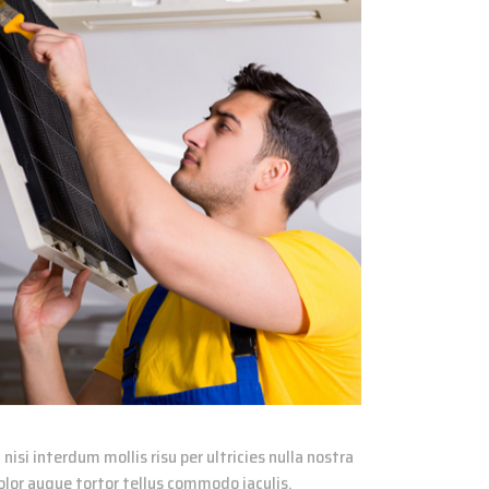
si interdum mollis risu per ultricies nulla nostra
lor augue tortor tellus commodo iaculis.