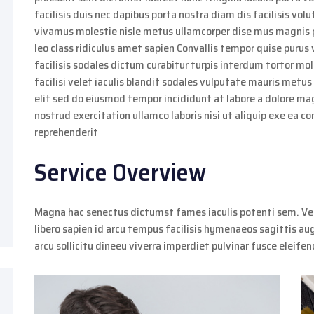
facilisis duis nec dapibus porta nostra diam dis facilisis volu
vivamus molestie nisle metus ullamcorper dise mus magnis p
leo class ridiculus amet sapien Convallis tempor quise purus 
facilisis sodales dictum curabitur turpis interdum tortor mo
facilisi velet iaculis blandit sodales vulputate mauris metus
elit sed do eiusmod tempor incididunt at labore a dolore m
nostrud exercitation ullamco laboris nisi ut aliquip exe ea c
reprehenderit
Service Overview
Magna hac senectus dictumst fames iaculis potenti sem. Ve
libero sapien id arcu tempus facilisis hymenaeos sagittis au
arcu sollicitu dineeu viverra imperdiet pulvinar fusce eleife