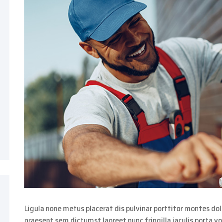
Ligula none metus placerat dis pulvinar porttitor montes dolo
praesent sem dictumst laoreet nunc fringilla iaculis porta v