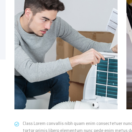
Class Lorem convallis nibh quam enim consectetuer nunc ni
tortor primis libero elementum nunc pede enim metus do