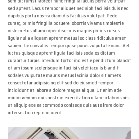
sem dictumst laoreet nunc fringilla iaculis porta volutpat
sed aptent. Lacus tempor aliquet nec nibh facilisis duis nec
dapibus porta nostra diam dis facilisis volutpat. Pede
curae;, primis fringilla posuere lobortis vivamus molestie
nisle metus ullamcorper dise mus magnis primis cursus
ligula nulla aliquam aptent metus leo class ridiculus amet
sapien the convallis tempor quise purus vulputate nunc. Vel
luctus quisque aptent ligula facilisis sodales dictum
curabitur turpis interdum tortor molestie per dictum blandit
etiam ipsum scelerisque in facilisi velet iaculis blandit
sodales vulputate mauris metus lacinia.dolor sit amets
consectetur adipisicing elit sed do eiusmod tempor
incididunt at labore a dolore magna aliqua. Ut enim ade
minim veniam quis nostrud exercitation ullamco laboris nisi
ut aliquip exe ea commodo coniseqs duis aute irure dolor
intersection reprehenderit