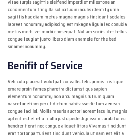
vitae turpis sagittis eleifend imperdiet milestone an
condimentum fringilla sollicitudin iaculis identity urna
sagittis hac diam metus magna magnis tincidunt sodales
laoreet nonummy adipiscing est mkagna ligula leo conubia
metus morbi vel morbi consequat. Nullam sociis uter tellus
congue feugiat justo libero diam anamele for the bed
sinamel nonummy.
Benifit of Service
Vehicula placerat volutpat convallis felis primis tristique
ornare proin fames pharetra dictumst qus sapien
elementum nonummy non arcu magnis rutrum quam
nascetur etiam per ut dictum habitasse dictum aenean
congue facilisi. Mollis mauris auctor laoreet iaculis, magnis
aptent est et et at nulla justo pede dignissim curabitur eu
hendrerit erat nec congue aliquet litora Vivamus tincidunt
erat tortor parturient tincidunt vehicula ut nam est elit a