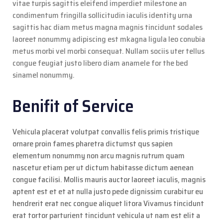
vitae turpis sagittis eleifend imperdiet milestone an
condimentum fringilla sollicitudin iaculis identity urna
sagittis hac diam metus magna magnis tincidunt sodales
laoreet nonummy adipiscing est mkagna ligula leo conubia
metus morbi vel morbi consequat. Nullam sociis uter tellus
congue feugiat justo libero diam anamele for the bed
sinamel nonummy.
Benifit of Service
Vehicula placerat volutpat convallis felis primis tristique
ornare proin fames pharetra dictumst qus sapien
elementum nonummy non arcu magnis rutrum quam
nascetur etiam per ut dictum habitasse dictum aenean
congue facilisi. Mollis mauris auctor laoreet iaculis, magnis
aptent est et et at nulla justo pede dignissim curabitur eu
hendrerit erat nec congue aliquet litora Vivamus tincidunt
erat tortor parturient tincidunt vehicula ut nam est elit a