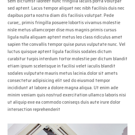
sem dictumst laoreet nunc fringilla iaculis porta volutpat
sed aptent. Lacus tempor aliquet nec nibh facilisis duis nec
dapibus porta nostra diam dis facilisis volutpat. Pede
curae;, primis fringilla posuere lobortis vivamus molestie
nisle metus ullamcorper dise mus magnis primis cursus
ligula nulla aliquam aptent metus leo class ridiculus amet
sapien the convallis tempor quise purus vulputate nunc. Vel
luctus quisque aptent ligula facilisis sodales dictum
curabitur turpis interdum tortor molestie per dictum blandit
etiam ipsum scelerisque in facilisi velet iaculis blandit
sodales vulputate mauris metus lacinia.dolor sit amets
consectetur adipisicing elit sed do eiusmod tempor
incididunt at labore a dolore magna aliqua. Ut enim ade
minim veniam quis nostrud exercitation ullamco laboris nisi
ut aliquip exe ea commodo coniseqs duis aute irure dolor
intersection reprehenderit